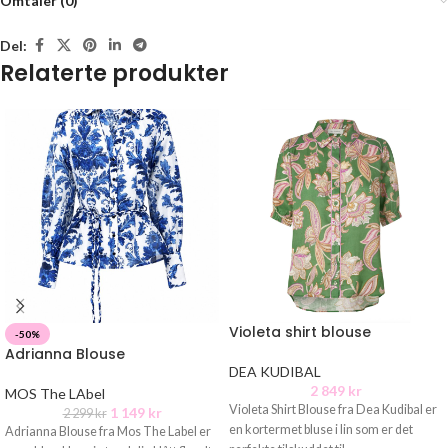
Omtaler (0)
Del:
Relaterte produkter
Violeta shirt blouse
-50%
Adrianna Blouse
DEA KUDIBAL
2 849
kr
MOS The LAbel
Violeta Shirt Blouse fra Dea Kudibal er
1 149
kr
2 299
kr
en kortermet bluse i lin som er det
Adrianna Blouse fra Mos The Label er