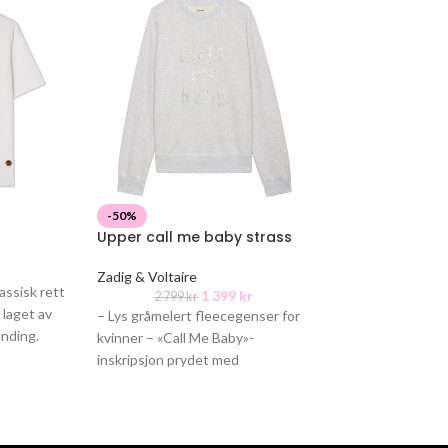
-50%
-50%
Upper call me baby strass
Cayonne satin
Zadig & Voltaire
Zadig & Voltaire
assisk rett
1 399
kr
2 799
kr
2 699
kr
 laget av
– Lys gråmelert fleecegenser for
Japansk sateng t
nding.
kvinner – «Call Me Baby»-
undertøysstil – V
t
inskripsjon prydet med
prydet med plisse
rhinestones på forsiden – Rund
Tynne, kryssede 
hals – Lange