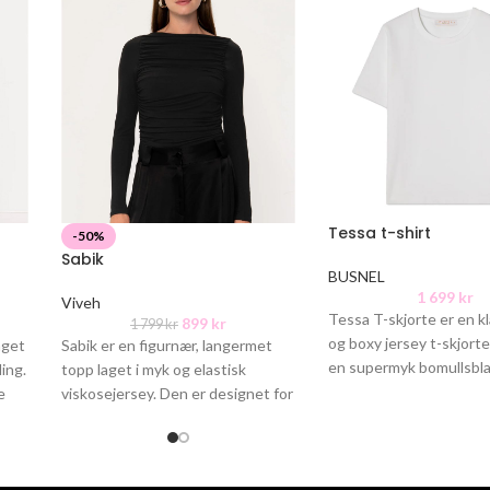
Tessa t-shirt
-50%
Sabik
BUSNEL
1 699
kr
Viveh
Tessa T-skjorte er en kl
899
kr
1 799
kr
og boxy jersey t-skjorte
aget
Sabik er en figurnær, langermet
en supermyk bomullsbla
ding.
topp laget i myk og elastisk
Den er detaljert med de
e
viskosejersey. Den er designet for
yke
allsidighet og kan brukes