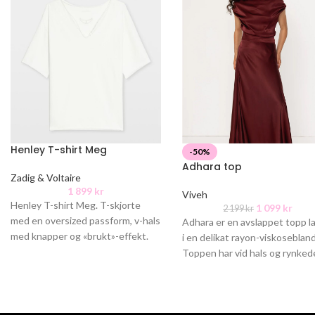
Henley T-shirt Meg
-50%
Adhara top
Zadig & Voltaire
1 899
kr
Viveh
Henley T-shirt Meg. T-skjorte
1 099
kr
2 199
kr
med en oversized passform, v-hals
Adhara er en avslappet topp l
med knapper og «brukt»-effekt.
i en delikat rayon-viskoseblan
Materiale: 100% bomull
Toppen har vid hals og rynked
skuldersømmer som skaper m