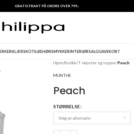
GRATIS FRAKT PÅ ORDRE OVER 799,-
ERKER
KLÆR
SKO
TILBEHØR
SMYKKER
INTERIØR
SALG
GAVEKORT
Hjem
/
Butikk
/
T-skjorter og topper
/
Peach
MUNTHE
Peach
STØRRELSE