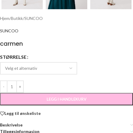
Hjem
/
Butikk
/
SUNCOO
SUNCOO
carmen
STØRRELSE
LEGG I HANDLEKURV
Legg til ønskeliste
Beskrivelse
Tilleggsinformasjon