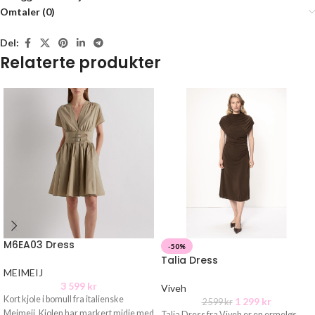
Omtaler (0)
Del:
Relaterte produkter
M6EA03 Dress
-50%
Talia Dress
MEIMEIJ
3 599
kr
Viveh
Kort kjole i bomull fra italienske
1 299
kr
2 599
kr
Meimeij. Kjolen har markert midje med
Talia Dress fra Viveh er en ermeløs