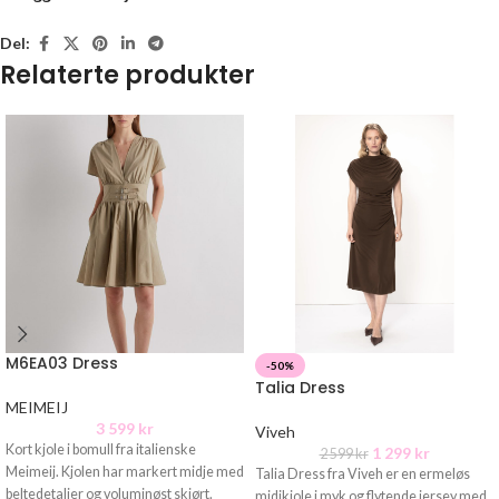
Del:
Relaterte produkter
M6EA03 Dress
-50%
Talia Dress
MEIMEIJ
3 599
kr
Viveh
Kort kjole i bomull fra italienske
1 299
kr
2 599
kr
Meimeij. Kjolen har markert midje med
Talia Dress fra Viveh er en ermeløs
beltedetaljer og voluminøst skjørt.
midikjole i myk og flytende jersey med