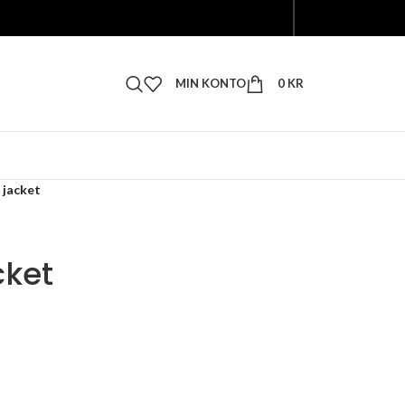
MIN KONTO
0
KR
 jacket
cket