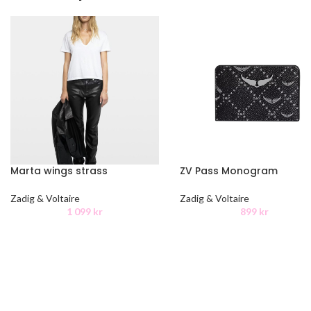
Marta wings strass
ZV Pass Monogram
Zadig & Voltaire
Zadig & Voltaire
1 099
kr
899
kr