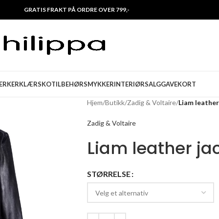
GRATIS FRAKT PÅ ORDRE OVER 799,-
ERKER
KLÆR
SKO
TILBEHØR
SMYKKER
INTERIØR
SALG
GAVEKORT
Hjem
/
Butikk
/
Zadig & Voltaire
/
Liam leather
Zadig & Voltaire
Liam leather ja
STØRRELSE