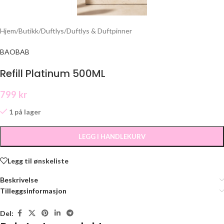
Hjem
/
Butikk
/
Duftlys
/
Duftlys & Duftpinner
BAOBAB
Refill Platinum 500ML
799
kr
1 på lager
LEGG I HANDLEKURV
Legg til ønskeliste
Beskrivelse
Tilleggsinformasjon
Del: