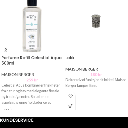
Perfume Refill Celestial Aqua
Lokk
500ml
MAISON BERGER
MAISON BERGER
180
kr
259
kr
Dekorativ of funksjonelt lokk til Maison
Celestial Aqua kombinerer friskheten
Berger lamper i tinn.
fra natur og hav med elegante florale
og treaktige noter. Sprudlende
appelsin, grønne fiolblader og et
KUNDESERVICE