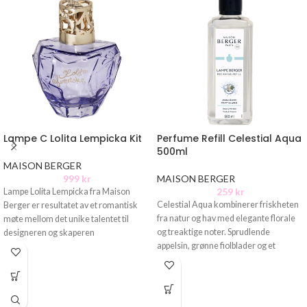
Lampe C Lolita Lempicka Kit
Perfume Refill Celestial Aqua
500ml
MAISON BERGER
999
kr
MAISON BERGER
259
kr
Lampe Lolita Lempicka fra Maison
Celestial Aqua kombinerer friskheten
Berger er resultatet av et romantisk
fra natur og hav med elegante florale
møte mellom det unike talentet til
og treaktige noter. Sprudlende
designeren og skaperen
appelsin, grønne fiolblader og et