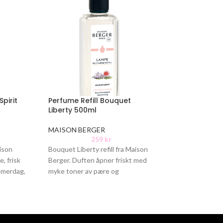
Spirit
Perfume Refill Bouquet
Carree grise 
Liberty 500ml
MAISON BERGE
MAISON BERGER
64
259
kr
aison
Bouquet Liberty refill fra Maison
, frisk
Berger. Duften åpner friskt med
mmerdag,
myke toner av pære og
ølende
bergamott. I hjertet finner du