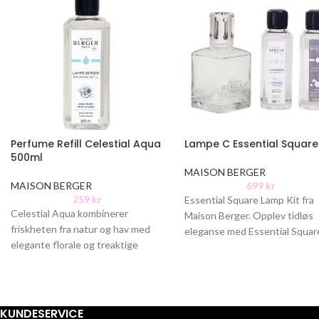
Perfume Refill Celestial Aqua
Lampe C Essential Square 
500ml
MAISON BERGER
MAISON BERGER
699
kr
259
kr
Essential Square Lamp Kit fra
Celestial Aqua kombinerer
Maison Berger. Opplev tidløs
friskheten fra natur og hav med
eleganse med Essential Squar
elegante florale og treaktige
Lamp, et klassisk sett som ren
noter. Sprudlende appelsin,
luften
grønne fiolblader og et
KUNDESERVICE