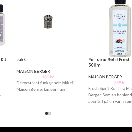
Kit
Lokk
Perfume Refill Fresh 
500ml
MAISON BERGER
180
kr
MAISON BERGER
259
kr
Dekorativ of funksjonelt lokk til
Fresh Spirit Refill fra M
Maison Berger lamper i tinn.
Berger. Som en boblende
e
aperitiff på en varm so
ser
sprer Fresh Spirit en kj