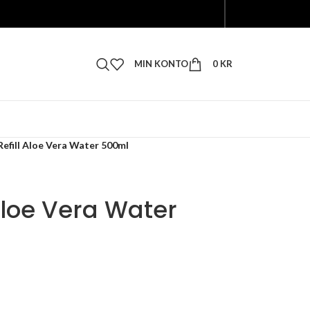
MIN KONTO
0
KR
efill Aloe Vera Water 500ml
Aloe Vera Water