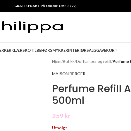
GRATIS FRAKT PÅ ORDRE OVER 799,-
ERKER
KLÆR
SKO
TILBEHØR
SMYKKER
INTERIØR
SALG
GAVEKORT
Hjem
/
Butikk
/
Duftlamper og refill
/
Perfume R
MAISON BERGER
Perfume Refill 
500ml
259
kr
Utsolgt