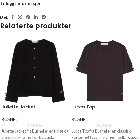
Tilleggsinformasjon
Del:
Relaterte produkter
Juliette Jacket
Lucca Top
BUSNEL
BUSNEL
7 599
kr
2 799
kr
Juliette Jacket fra Busnel er en tidløs og
Lucca Top fra Busnel er en klassisk
elegant jakke med en klassisk,
kortermet topp i myk merinoull. Toppen