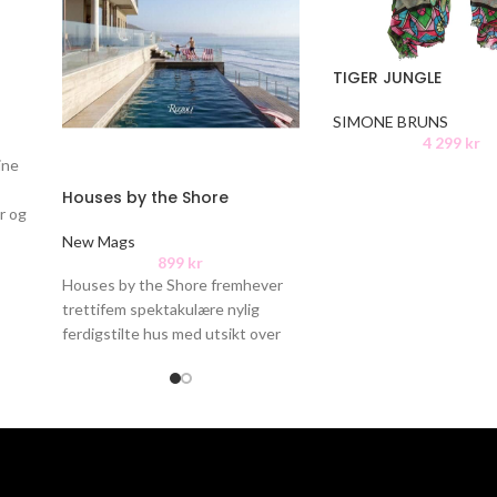
TIGER JUNGLE
SIMONE BRUNS
4 299
kr
ine
Houses by the Shore
r og
00%
New Mags
899
kr
agt
Houses by the Shore fremhever
trettifem spektakulære nylig
ferdigstilte hus med utsikt over
hav, innsjø, elv og hav, utvalgt for