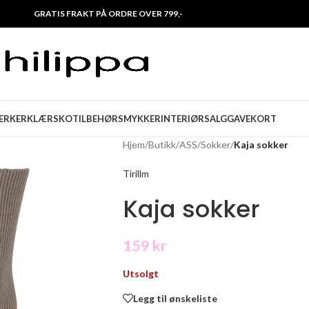
GRATIS FRAKT PÅ ORDRE OVER 799,-
ERKER
KLÆR
SKO
TILBEHØR
SMYKKER
INTERIØR
SALG
GAVEKORT
Hjem
/
Butikk
/
ASS
/
Sokker
/
Kaja sokker
Tirillm
Kaja sokker
159
kr
Utsolgt
Legg til ønskeliste