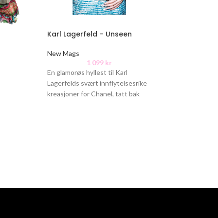
Karl Lagerfeld – Unseen
Amalfi Coast
New Mags
New Mags
1 099
kr
1 5
En glamorøs hyllest til Karl
Amalfikysten er 
Lagerfelds svært innflytelsesrike
italienske drømm
kreasjoner for Chanel, tatt bak
sitronblomstene
kulissene av den amerikanske
bougainvilleaen e
Vogue-fotografen Robert Fairer
tretten byer som