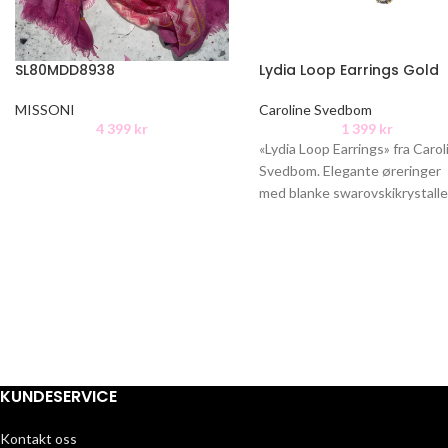
SL80MDD8938
Lydia Loop Earrings Gold
MISSONI
Caroline Svedbom
4 399
kr
1 399
kr
«Lydia Loop Earrings» fra Carol
Svedbom. Elegante øreringer
med blanke swarovskikrystalle
anheng. Størrelse: 3,5 cm 1
Nikkelfri Laget av: 18K gullbel
messing,
KUNDESERVICE
Kontakt oss