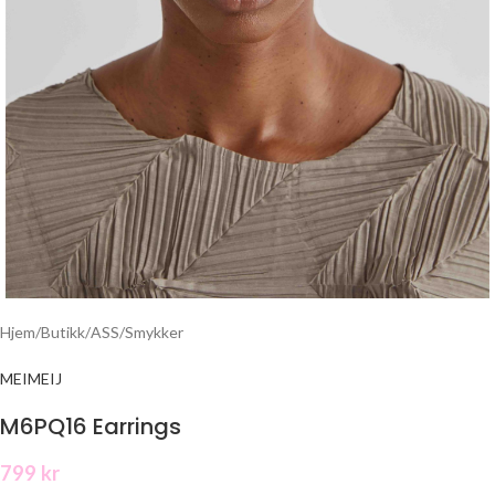
Hjem
/
Butikk
/
ASS
/
Smykker
MEIMEIJ
M6PQ16 Earrings
799
kr