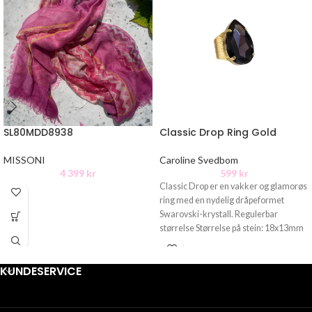
SL80MDD8938
Classic Drop Ring Gold
MISSONI
Caroline Svedbom
4 399
kr
599
kr
Classic Drop er en vakker og glamorøs
ring med en nydelig dråpeformet
Swarovski-krystall. Regulerbar
størrelse Størrelse på stein: 18x13mm
Materiale:
KUNDESERVICE