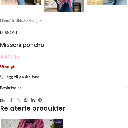
Hjem
/
Butikk
/
ASS
/
Skjerf
MISSONI
Missoni poncho
4 499
kr
Utsolgt
Legg til ønskeliste
Beskrivelse
Del:
Relaterte produkter