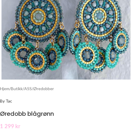
Hjem
/
Butikk
/
ASS
/
Øredobber
By Tac
Øredobb blågrønn
1 299
kr