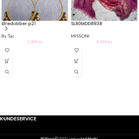
Øredobber p21
SL80MDD8938
By Tac
MISSONI
1 099
kr
4 399
kr
KUNDESERVICE
Philippa
2022 Laget av
Seal Media
.