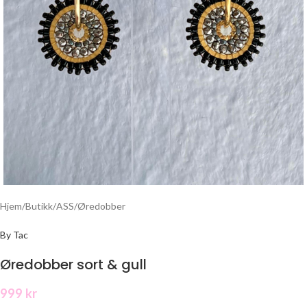
Hjem
/
Butikk
/
ASS
/
Øredobber
By Tac
Øredobber sort & gull
999
kr