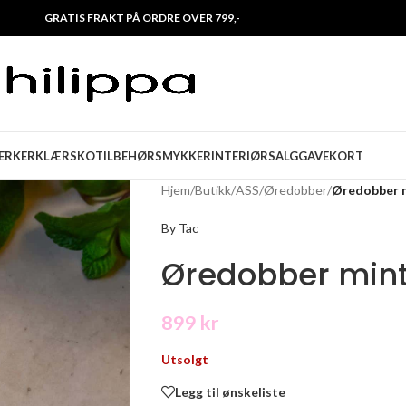
GRATIS FRAKT PÅ ORDRE OVER 799,-
ERKER
KLÆR
SKO
TILBEHØR
SMYKKER
INTERIØR
SALG
GAVEKORT
Hjem
/
Butikk
/
ASS
/
Øredobber
/
Øredobber 
By Tac
Øredobber min
899
kr
Utsolgt
Legg til ønskeliste