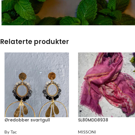
Relaterte produkter
Øredobber svartgull
SL80MDD8938
By Tac
MISSONI