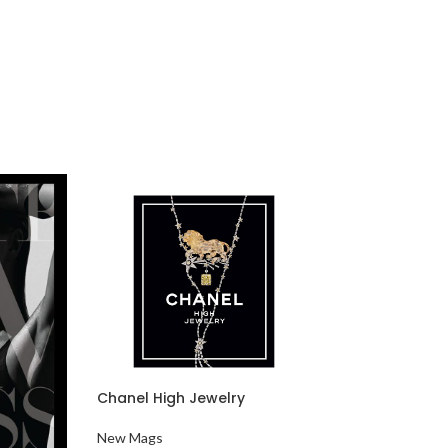
Chanel High Jewelry
Greek Islands
New Mags
New Mags