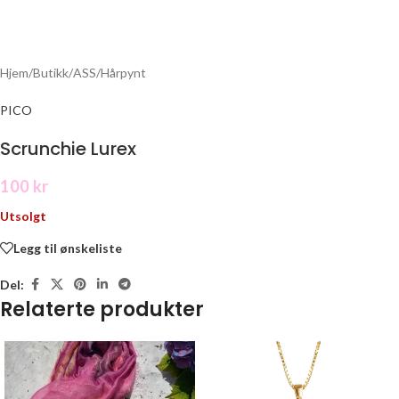
Hjem
/
Butikk
/
ASS
/
Hårpynt
PICO
Scrunchie Lurex
100
kr
Utsolgt
Legg til ønskeliste
Del:
Relaterte produkter