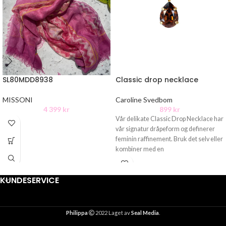
SL80MDD8938
Classic drop necklace
MISSONI
Caroline Svedbom
4 399
kr
899
kr
Vår delikate Classic Drop Necklace har
vår signatur dråpeform og definerer
feminin raffinement. Bruk det selv eller
kombiner med en
KUNDESERVICE
Philippa
2022 Laget av
Seal Media
.