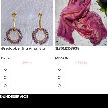
Øredobber lilla Amatista
SL80MDD8938
By Tac
MISSONI
899
kr
4 399
kr
KUNDESERVICE