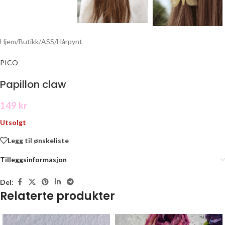
Hjem
/
Butikk
/
ASS
/
Hårpynt
PICO
Papillon claw
149
kr
Utsolgt
Legg til ønskeliste
Tilleggsinformasjon
Del:
Relaterte produkter