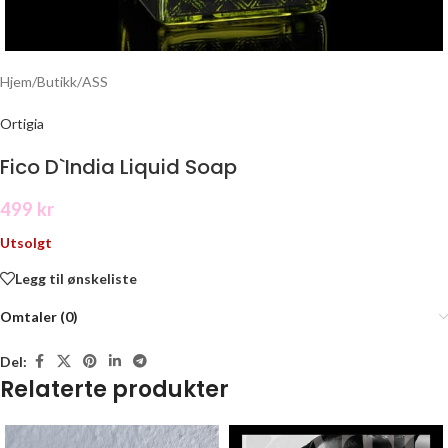
Hjem
/
Butikk
/
ASS
Ortigia
Fico D`India Liquid Soap
499
kr
Utsolgt
Legg til ønskeliste
Omtaler (0)
Del:
Relaterte produkter