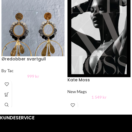
Øredobber svartgull
By Tac
999
kr
Kate Moss
New Mags
1 549
kr
KUNDESERVICE