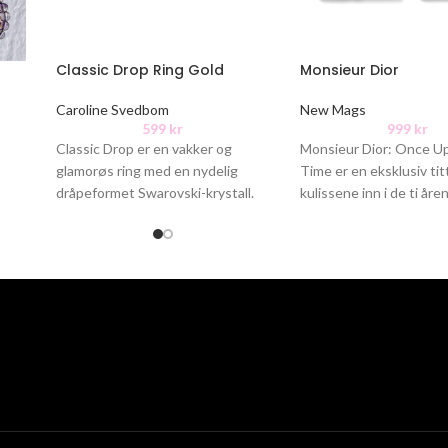
Classic Drop Ring Gold
Monsieur Dior
Caroline Svedbom
New Mags
599
kr
999
kr
Classic Drop er en vakker og
Monsieur Dior: Once U
glamorøs ring med en nydelig
Time er en eksklusiv tit
dråpeformet Swarovski-krystall.
kulissene inn i de ti åre
Regulerbar størrelse Størrelse på
Christian Dior drev
stein: 18x13mm Materiale: