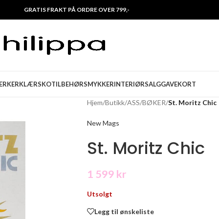
GRATIS FRAKT PÅ ORDRE OVER 799,-
ERKER
KLÆR
SKO
TILBEHØR
SMYKKER
INTERIØR
SALG
GAVEKORT
Hjem
/
Butikk
/
ASS
/
BØKER
/
St. Moritz Chic
New Mags
St. Moritz Chic
1 599
kr
Utsolgt
Legg til ønskeliste