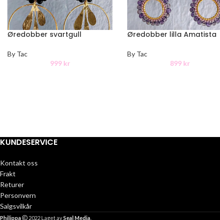
Øredobber svartgull
Øredobber lilla Amatista
By Tac
By Tac
999
kr
899
kr
KUNDESERVICE
Kontakt oss
Frakt
Returer
Personvern
Salgsvilkår
Philippa
2022 Laget av
Seal Media
.