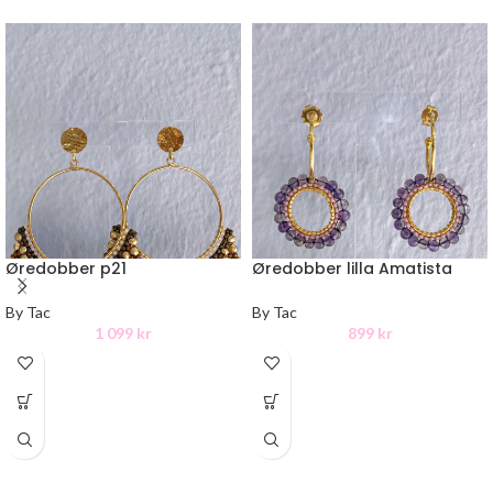
Øredobber p21
Øredobber lilla Amatista
By Tac
By Tac
1 099
kr
899
kr