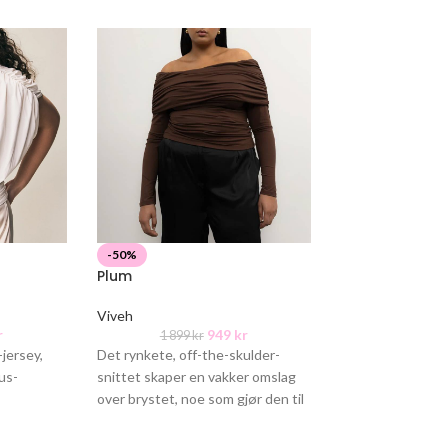
-50%
-50%
Plum
Giada
Viveh
Viveh
r
949
kr
1 899
kr
1 799
k
-jersey,
Det rynkete, off-the-skulder-
VIVEH Giada har e
us-
snittet skaper en vakker omslag
the-skulder snit
over brystet, noe som gjør den til
vakker omslag ov
passform
den perfekte kveldstoppen som
som gjør den til 
de midje,
også kan