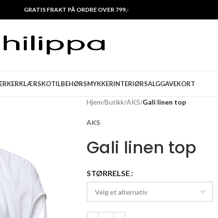
GRATIS FRAKT PÅ ORDRE OVER 799,-
ERKER
KLÆR
SKO
TILBEHØR
SMYKKER
INTERIØR
SALG
GAVEKORT
Hjem
/
Butikk
/
AKS
/
Gali linen top
AKS
Gali linen top
STØRRELSE