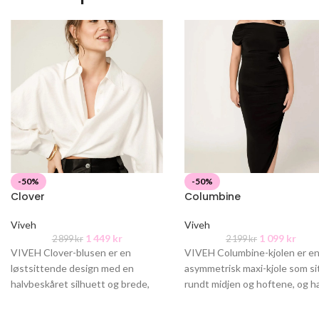
-50%
-50%
Clover
Columbine
Viveh
Viveh
1 449
kr
1 099
kr
2 899
kr
2 199
kr
VIVEH Clover-blusen er en
VIVEH Columbine-kjolen er e
løstsittende design med en
asymmetrisk maxi-kjole som si
halvbeskåret silhuett og brede,
rundt midjen og hoftene, og h
voluminøse ermer, inspirert av
en drapert og avslappet pass
VIVEH Viola-blusen, men nå
øverst.