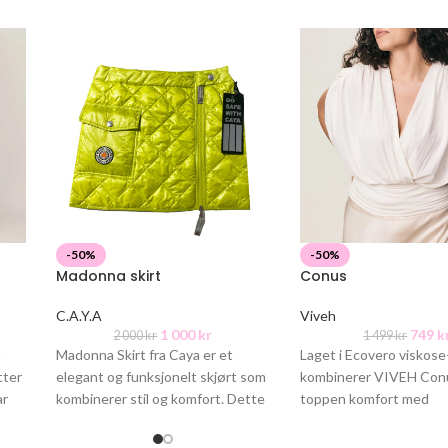
-50%
-50%
Madonna skirt
Conus
C.A.Y.A
Viveh
1 000
kr
749
k
2 000
kr
1 499
kr
n
Madonna Skirt fra Caya er et
Laget i Ecovero viskose
tter
elegant og funksjonelt skjørt som
kombinerer VIVEH Con
ar
kombinerer stil og komfort. Dette
toppen komfort med
form
skjørtet både varmer og
stil. Conus har en løs 
øverst og en tettsitten