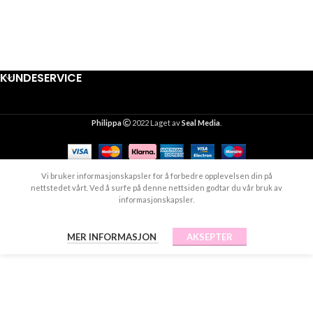
KUNDESERVICE
Philippa
2022 Laget av
Seal Media
.
Vi bruker informasjonskapsler for å forbedre opplevelsen din på
nettstedet vårt. Ved å surfe på denne nettsiden godtar du vår bruk av
informasjonskapsler.
MER INFORMASJON
AKSEPTER