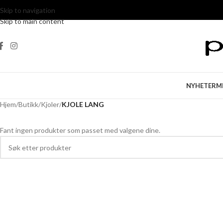
Skip to navigation
Skip to main content
NYHETER
M
Hjem
/
Butikk
/
Kjoler
/
KJOLE LANG
Fant ingen produkter som passet med valgene dine.