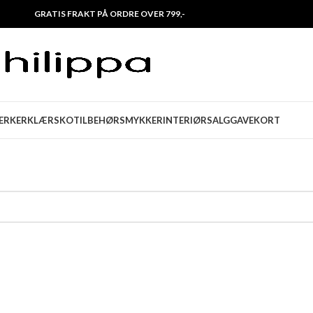
GRATIS FRAKT PÅ ORDRE OVER 799,-
ERKER
KLÆR
SKO
TILBEHØR
SMYKKER
INTERIØR
SALG
GAVEKORT