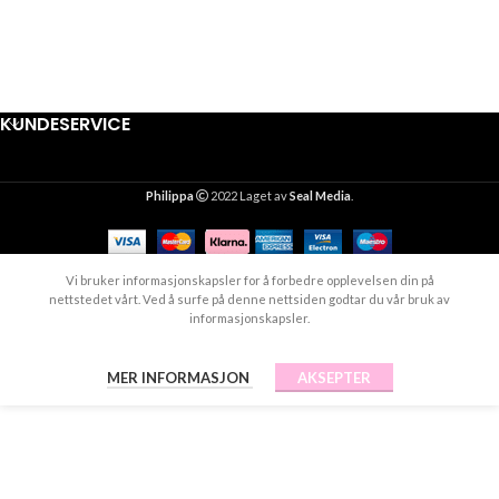
KUNDESERVICE
Philippa
2022 Laget av
Seal Media
.
Vi bruker informasjonskapsler for å forbedre opplevelsen din på
nettstedet vårt. Ved å surfe på denne nettsiden godtar du vår bruk av
informasjonskapsler.
MER INFORMASJON
AKSEPTER