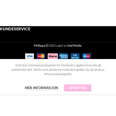
KUNDESERVICE
Philippa
2022 Laget av
Seal Media
.
Vi bruker informasjonskapsler for å forbedre opplevelsen din på
nettstedet vårt. Ved å surfe på denne nettsiden godtar du vår bruk av
informasjonskapsler.
MER INFORMASJON
AKSEPTER