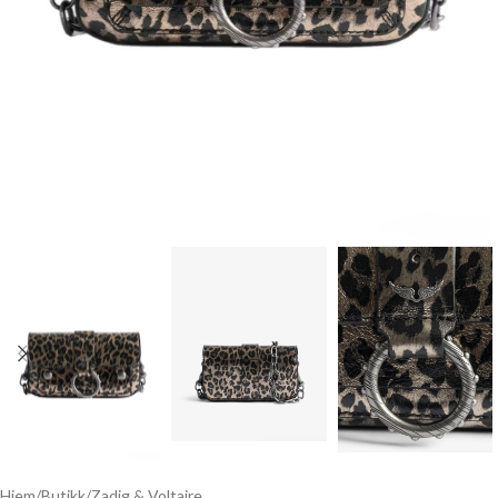
Hjem
/
Butikk
/
Zadig & Voltaire