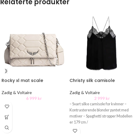
Relaterte produkter
Rocky xl mat scale
Christy silk camisole
Zadig & Voltaire
Zadig & Voltaire
6 999
kr
2 999
kr
– Svart silke camisole for kvinner –
Kontrasterende blonder pyntet med
motiver – Spaghetti stropper Modellen
er 179 cm /