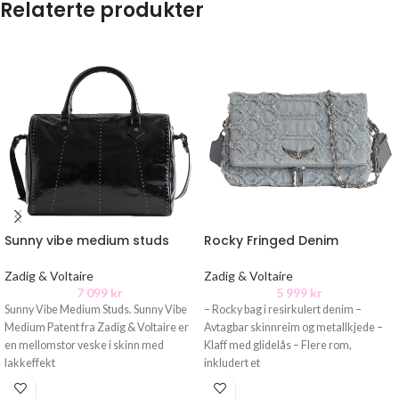
Relaterte produkter
Sunny vibe medium studs
Rocky Fringed Denim
Zadig & Voltaire
Zadig & Voltaire
7 099
kr
5 999
kr
Sunny Vibe Medium Studs. Sunny Vibe
– Rocky bag i resirkulert denim –
Medium Patent fra Zadig & Voltaire er
Avtagbar skinnreim og metallkjede –
en mellomstor veske i skinn med
Klaff med glidelås – Flere rom,
lakkeffekt
inkludert et