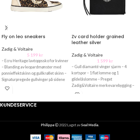
Fly on leo sneakers
Zv card holder grained
leather silver
Zadig & Voltaire
5 199
kr
Zadig & Voltaire
1 599
kr
– Ecru Heritage lavtoppssko for kvinner
– Gull diamanté vinger sjarm – 4
– Blanding av leopardmønster med
kortspor – 1 flat lomme og 1
ponnieffektskinn og gullkrøllet skinn –
glidelåslomme – Preget
Signaturpregede gullvinger på sidene
Zadig&Voltaire merkevarebygging –
KUNDESERVICE
Philippa
2022 Laget av
Seal Media
.