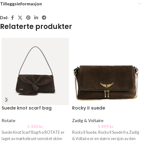
Tilleggsinformasjon
Del:
Relaterte produkter
Suede knot scarf bag
Rocky II suede
Rotate
Zadig & Voltaire
5 350
kr
5 499
kr
Suede Knot Scarf Bag fra ROTATE er
Rocky II Suede. Rocky II Suede fra Zadig
laget av mørkebrunt semsket skinn
& Voltaire er en større versjon av den