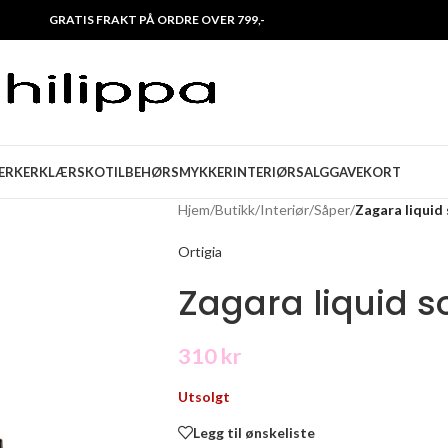
GRATIS FRAKT PÅ ORDRE OVER 799,-
ERKER
KLÆR
SKO
TILBEHØR
SMYKKER
INTERIØR
SALG
GAVEKORT
Hjem
/
Butikk
/
Interiør
/
Såper
/
Zagara liquid
Ortigia
Zagara liquid 
310
kr
Utsolgt
Legg til ønskeliste