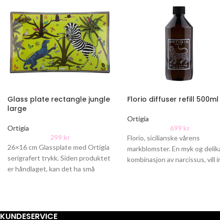
Glass plate rectangle jungle
Florio diffuser refill 500ml
large
Ortigia
Ortigia
699
kr
299
kr
Florio, sicilianske vårens
26×16 cm Glassplate med Ortigia
markblomster. En myk og delik
serigrafert trykk. Siden produktet
kombinasjon av narcissus, vill ir
er håndlaget, kan det ha små
og sjasmin.
defekter.
KUNDESERVICE