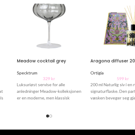
Meadow cocktail grey
Aragona diffuser 2
Specktrum
Ortigia
329
kr
599
kr
Luksuriøst servise for alle
200 ml Naturlig siv i en 
at
anledninger Meadow-kolleksjonen
signaturflaske. Den pa
is
er en moderne, men klassisk
væsken beveger seg g
glasskolleksjon. Meadow-glasset
pinnene, og frigjør den 
er ideelt for en vakker
borddekking. Hele