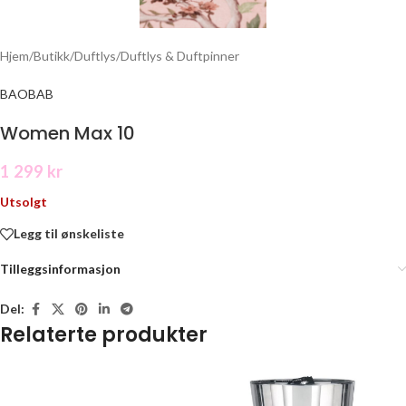
Hjem
/
Butikk
/
Duftlys
/
Duftlys & Duftpinner
BAOBAB
Women Max 10
1 299
kr
Utsolgt
Legg til ønskeliste
Tilleggsinformasjon
Del:
Relaterte produkter