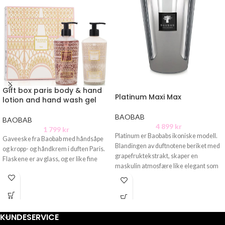
Gift box paris body & hand
Platinum Maxi Max
lotion and hand wash gel
BAOBAB
BAOBAB
4 899
kr
1 799
kr
Platinum er Baobabs ikoniske modell.
Gaveeske fra Baobab med håndsåpe
Blandingen av duftnotene beriket med
og kropp- og håndkrem i duften Paris.
grapefruktekstrakt, skaper en
Flaskene er av glass, og er like fine
maskulin atmosfære like elegant som
den er
KUNDESERVICE