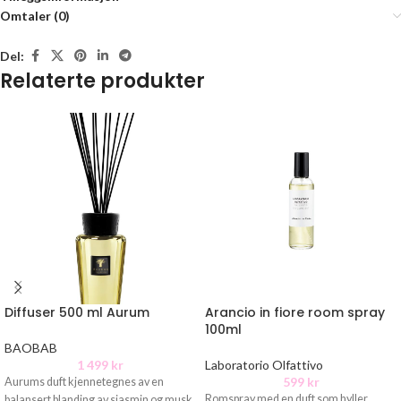
Omtaler (0)
Del:
Relaterte produkter
Diffuser 500 ml Aurum
Arancio in fiore room spray
100ml
BAOBAB
1 499
kr
Laboratorio Olfattivo
599
kr
Aurums duft kjennetegnes av en
Romspray med en duft som hyller
balansert blanding av sjasmin og musk.