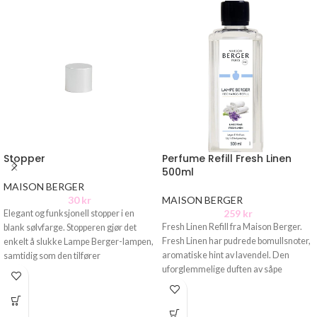
Stopper
Perfume Refill Fresh Linen
500ml
MAISON BERGER
30
kr
MAISON BERGER
259
kr
Elegant og funksjonell stopper i en
Fresh Linen Refill fra Maison Berger.
blank sølvfarge. Stopperen gjør det
Fresh Linen har pudrede bomullsnoter,
enkelt å slukke Lampe Berger-lampen,
aromatiske hint av lavendel. Den
samtidig som den tilfører
uforglemmelige duften av såpe