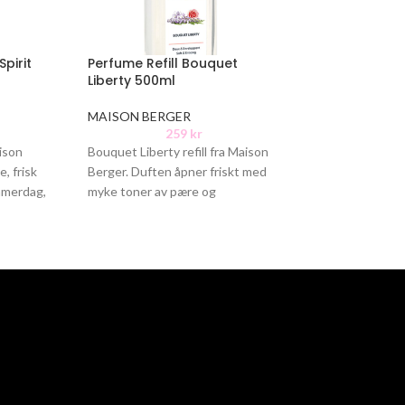
Spirit
Perfume Refill Bouquet
Perfume Refill
Liberty 500ml
Blossom 500m
MAISON BERGER
MAISON BERGE
259
kr
25
aison
Bouquet Liberty refill fra Maison
Orange Blossom r
, frisk
Berger. Duften åpner friskt med
Berger. Duften sp
mmerdag,
myke toner av pære og
frisk duft av app
ølende
bergamott. I hjertet finner du
både luftig og fyl