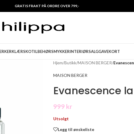
GRATIS FRAKT PÅ ORDRE OVER 799,-
ERKER
KLÆR
SKO
TILBEHØR
SMYKKER
INTERIØR
SALG
GAVEKORT
Hjem
/
Butikk
/
MAISON BERGER
/
Evanescen
MAISON BERGER
Evanescence l
999
kr
Utsolgt
Legg til ønskeliste