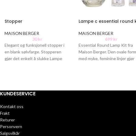
Stopper
Lampe c essential round k
MAISON BERGER
MAISON BERGER
30
kr
699
kr
Elegant og funksjonell stopper i
Essential Round Lamp Kit fra
en blank sølvfarge. Stopperen
Maison Berger. Den ovale for
gjør det enkelt å slukke Lampe
med myke, feminine linjer gjør
Berger-lampen, samtidig som den
Essential Round Lamp Kit til
tilfører
KUNDESERVICE
Kontakt oss
Frakt
Returer
Personvern
Salgsvilkår