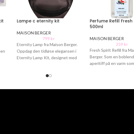
it
Lampe c eternity kit
Perfume Refill Fresh 
500ml
MAISON BERGER
799
kr
MAISON BERGER
259
kr
Eternity Lamp fra Maison Berger.
Fresh Spirit Refill fra M
men
Oppdag den tidløse elegansen i
Berger. Som en boblende
Eternity Lamp Kit, designet med
aperitiff på en varm so
vakre fasetter som reflekterer lys
sprer Fresh Spirit en kj