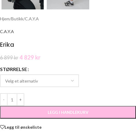
Hjem
/
Butikk
/
C.A.Y.A
C.A.Y.A
Erika
4 829
kr
6 899
kr
STØRRELSE
LEGG I HANDLEKURV
Legg til ønskeliste