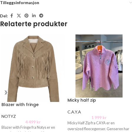
Tilleggsinformasjon
Del:
Relaterte produkter
Micky half zip
Blazer with fringe
C.A.Y.A
NOTYZ
1 999
kr
4 499
kr
Micky Half Zip fra CAYA er en
Blazer with Fringe fra Notys er en
oversized fleecegenser. Genseren har