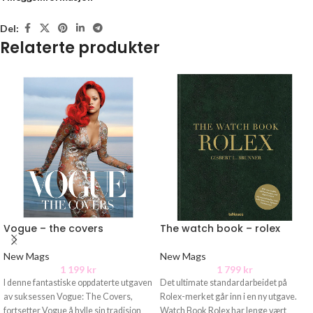
Del:
Relaterte produkter
Vogue – the covers
The watch book – rolex
New Mags
New Mags
1 199
kr
1 799
kr
I denne fantastiske oppdaterte utgaven
Det ultimate standardarbeidet på
av suksessen Vogue: The Covers,
Rolex-merket går inn i en ny utgave.
fortsetter Vogue å hylle sin tradisjon
Watch Book Rolex har lenge vært