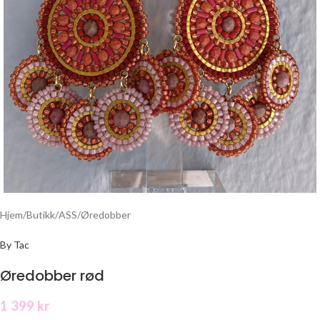
Hjem
/
Butikk
/
ASS
/
Øredobber
By Tac
Øredobber rød
1 399
kr