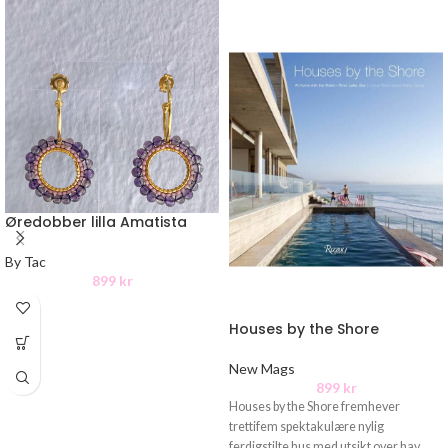
Øredobber lilla Amatista
By Tac
899
kr
Houses by the Shore
New Mags
899
kr
Houses by the Shore fremhever
trettifem spektakulære nylig
ferdigstilte hus med utsikt over hav,