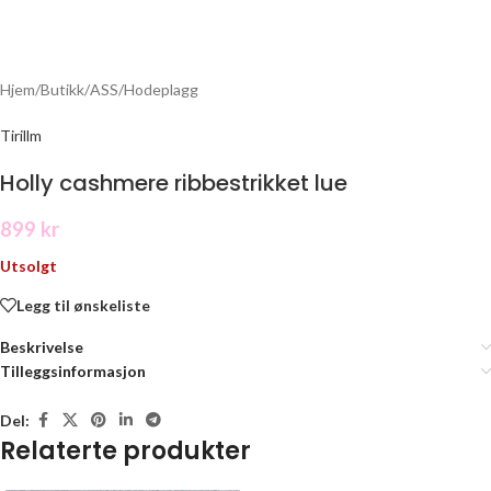
Hjem
/
Butikk
/
ASS
/
Hodeplagg
Tirillm
Holly cashmere ribbestrikket lue
899
kr
Utsolgt
Legg til ønskeliste
Beskrivelse
Tilleggsinformasjon
Del:
Relaterte produkter